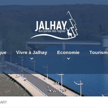
ique
Vivre à Jalhay
Economie
Tourism
 SART