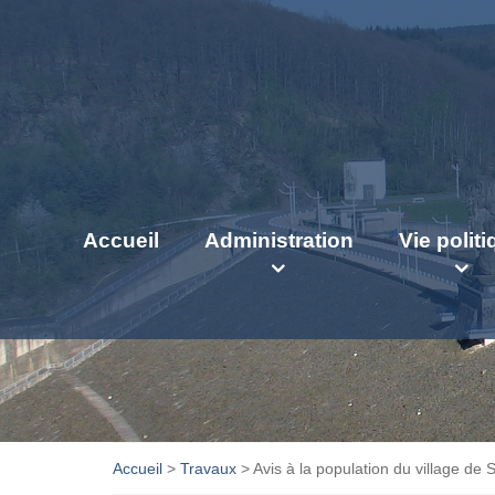
Accueil
Administration
Vie polit
Accueil
>
Travaux
>
Avis à la population du village de