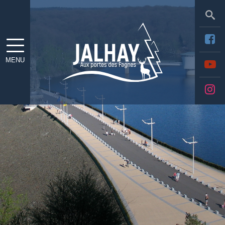
Sea
MENU