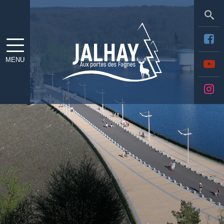
Sea
MENU