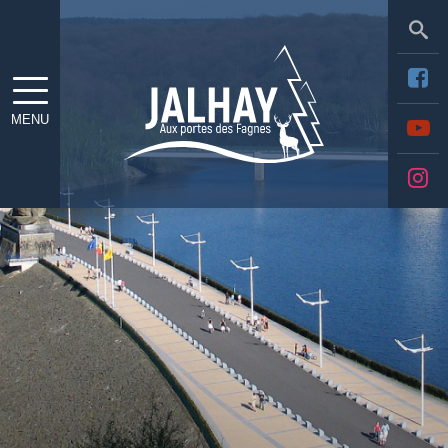
Sea
MENU