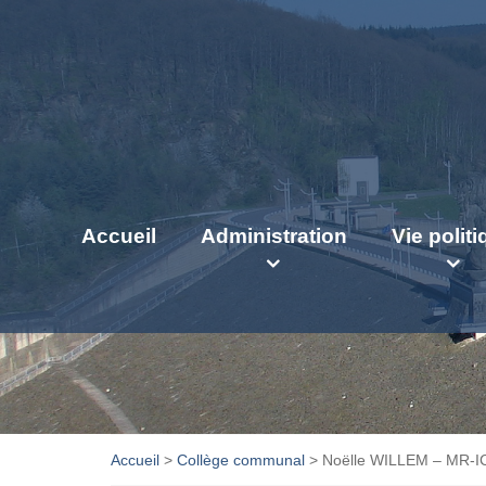
Accueil
Administration
Vie polit
Accueil
>
Collège communal
>
Noëlle WILLEM – MR-I