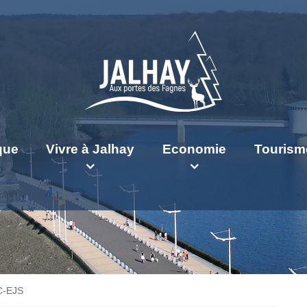
ique
Vivre à Jalhay
Economie
Tourism
C-EJS