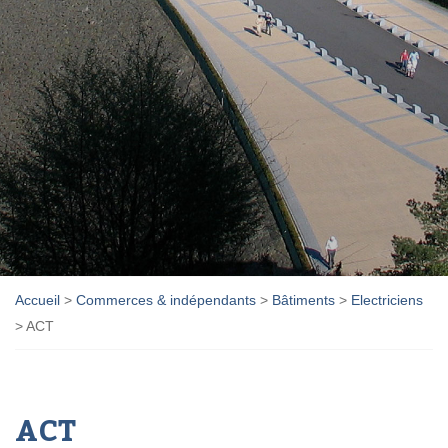
Accueil
>
Commerces & indépendants
>
Bâtiments
>
Electriciens
>
ACT
ACT