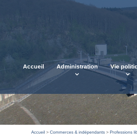
Accueil
Administration
Vie polit
Accueil
>
Commerces & indépendants
>
Professions li