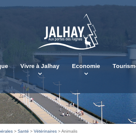
ique
Vivre à Jalhay
Economie
Tourism
bérales
>
Santé
>
Vétérinaires
>
Animalis