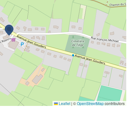
Leaflet
|
©
OpenStreetMap
contributors