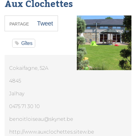
Aux Clochettes
Tweet
PARTAGE
Gîtes
Cokaifagne, 52A
4845
Jalhay
0475 71 30 10
benoitloiseau@skynet.be
http://www.auxclochettes.sitew.be