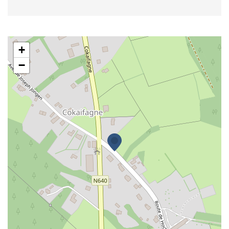
Aux Clochettes
+
−