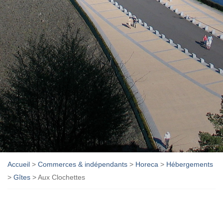
Accueil
>
Commerces & indépendants
>
Horeca
>
Hébergements
>
Gîtes
>
Aux Clochettes