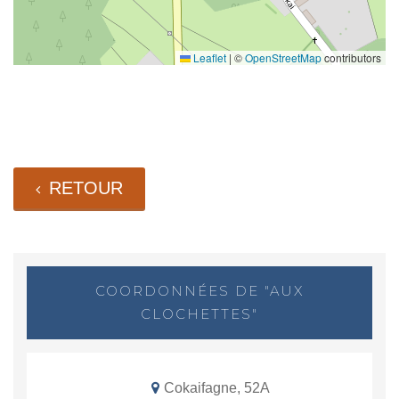
Leaflet
|
©
OpenStreetMap
contributors
RETOUR
COORDONNÉES DE "AUX
CLOCHETTES"
Cokaifagne, 52A