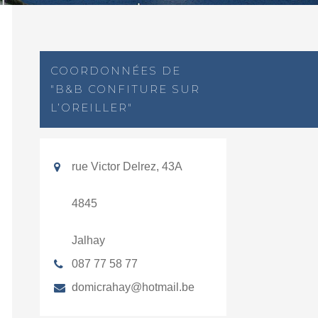
COORDONNÉES DE
"B&B CONFITURE SUR
L’OREILLER"
rue Victor Delrez, 43A
4845
Jalhay
087 77 58 77
domicrahay@hotmail.be