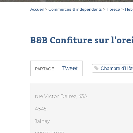
Accueil
>
Commerces & indépendants
>
Horeca
>
Héb
B&B Confiture sur l’ore
Tweet
Chambre d'Hôt
PARTAGE
rue Victor Delrez, 43A
4845
Jalhay