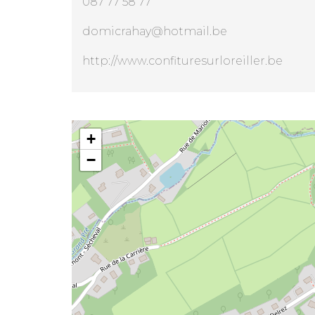
087 77 58 77
domicrahay@hotmail.be
http://www.confituresurloreiller.be
B&B Confiture sur l’oreiller
+
−