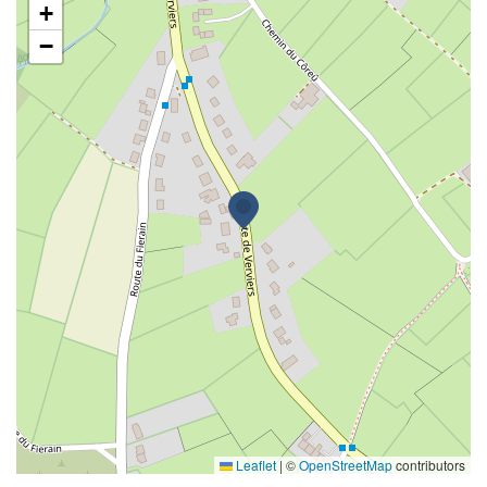
+
−
Leaflet
|
©
OpenStreetMap
contributors