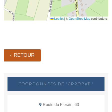
Leaflet
|
©
OpenStreetMap
contributors
RETOUR
COORDONNÉES DE "CPROBATI"
Route du Fierain, 63