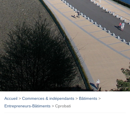
Accueil
>
Commerces & indépendants
>
Bâtiments
>
Entrepreneurs-Bâtiments
>
Cprobati