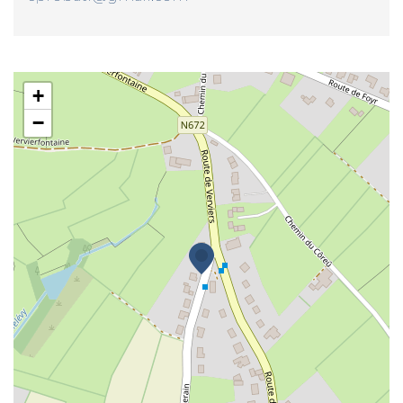
Cprobati
+
−