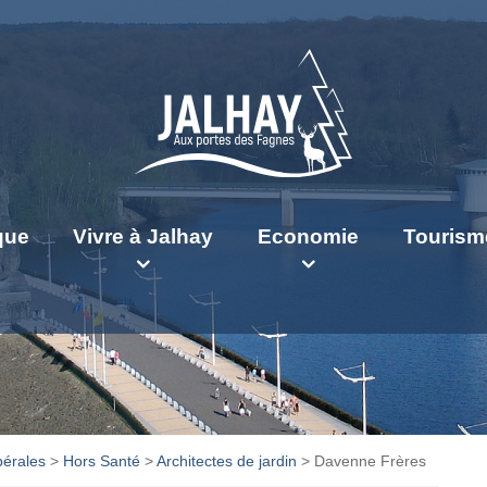
ique
Vivre à Jalhay
Economie
Tourism
bérales
>
Hors Santé
>
Architectes de jardin
>
Davenne Frères