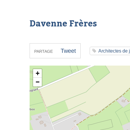
Davenne Frères
Tweet
Architectes de 
PARTAGE
Davenne Frères
+
−