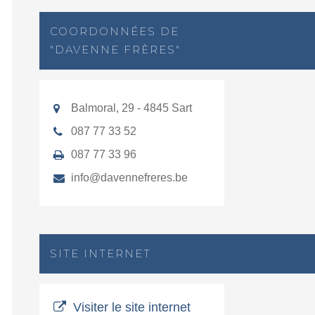
COORDONNÉES DE
"DAVENNE FRÈRES"
Balmoral, 29 - 4845 Sart
087 77 33 52
087 77 33 96
info@davennefreres.be
SITE INTERNET
Visiter le site internet