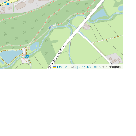
Leaflet
|
©
OpenStreetMap
contributors