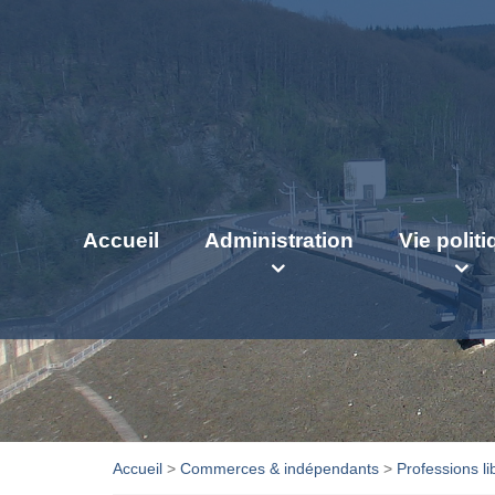
Accueil
Administration
Vie polit
Accueil
>
Commerces & indépendants
>
Professions li