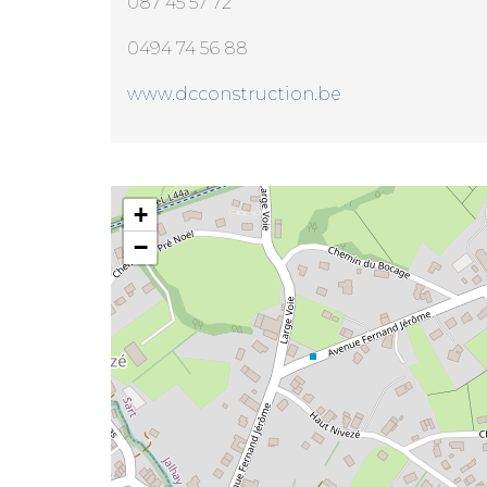
087 45 57 72
0494 74 56 88
www.dcconstruction.be
DC Construction
+
−