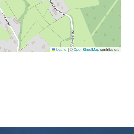
Leaflet
|
©
OpenStreetMap
contributors