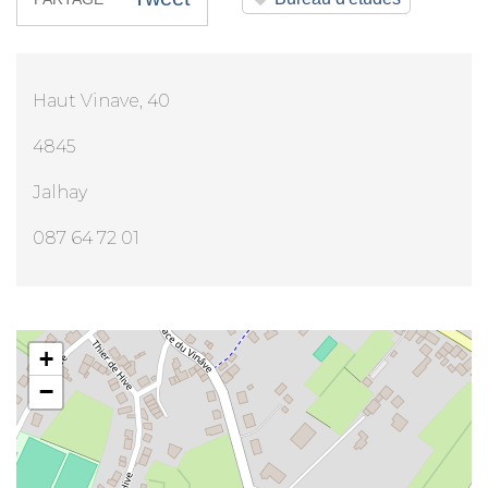
Haut Vinave, 40
4845
Jalhay
087 64 72 01
ERGD sprl
+
−