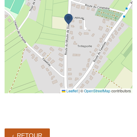
Leaflet
|
©
OpenStreetMap
contributors
RETOUR