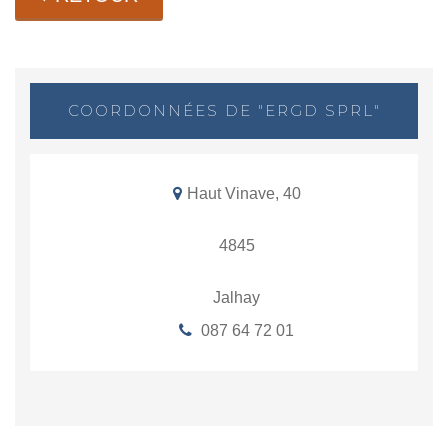
COORDONNÉES DE "ERGD SPRL"
Haut Vinave, 40
4845
Jalhay
087 64 72 01