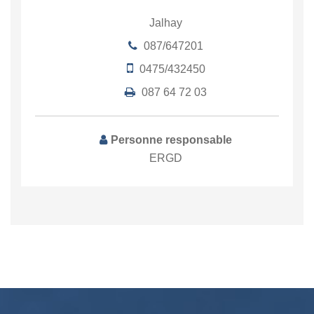
Jalhay
087/647201
0475/432450
087 64 72 03
Personne responsable
ERGD