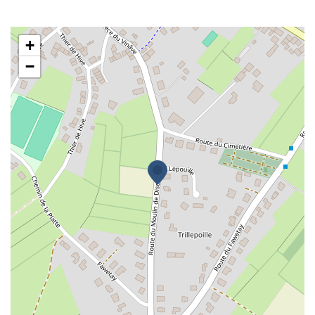
ERGD
+
−