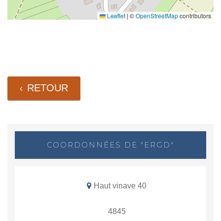
Leaflet
|
©
OpenStreetMap
contributors
RETOUR
COORDONNÉES DE "ERGD"
Haut vinave 40
4845