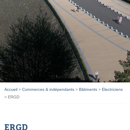
Accueil
>
Commerces & indépendants
>
Bâtiments
>
Electriciens
>
ERGD
ERGD