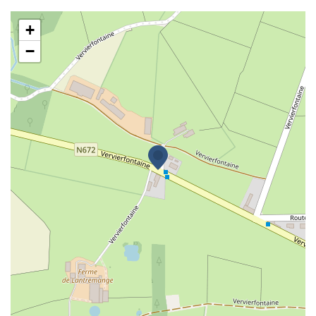
Finale 24
+
−