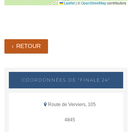
Leaflet
|
©
OpenStreetMap
contributors
RETOUR
COORDONNÉES DE "FINALE 24"
Route de Verviers, 105
4845