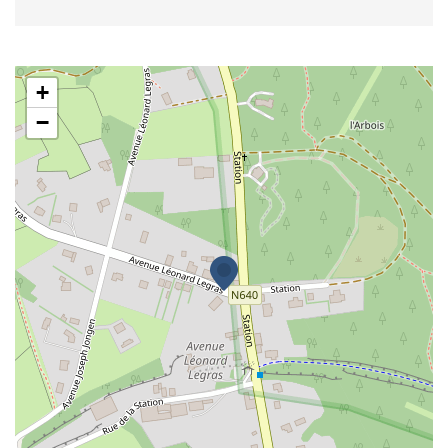
Gîte de l’Armandier
+
−