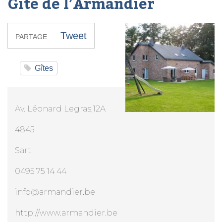
Gîte de l’Armandier
Tweet
PARTAGE
Gîtes
Av. Léonard Legras,12A
4845
Sart
0495 75 14 44
info@armandier.be
http://www.armandier.be