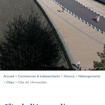
Accueil
>
Commerces & indépendants
>
Horeca
>
Hébergements
>
Gîtes
>
Gîte de l’Armandier