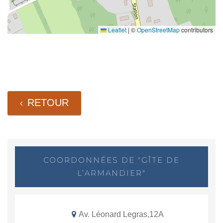
Leaflet
|
©
OpenStreetMap
contributors
RETOUR
COORDONNÉES DE "GÎTE DE
L’ARMANDIER"
Av. Léonard Legras,12A