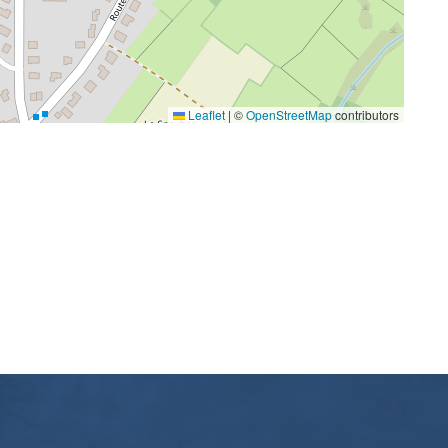
Leaflet
|
©
OpenStreetMap
contributors