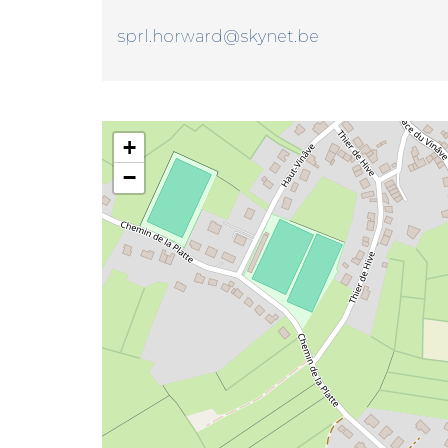
sprl.horward@skynet.be
Horward Construction SPRL
+
−