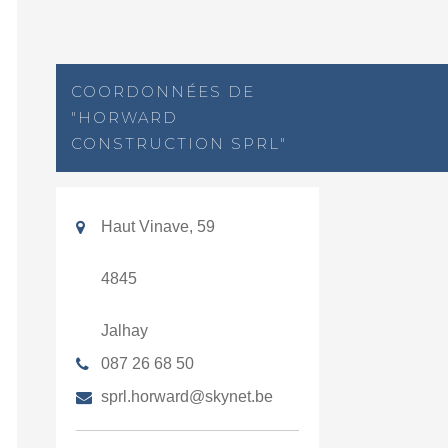
COORDONNÉES DE
"HORWARD
CONSTRUCTION SPRL"
Haut Vinave, 59
4845
Jalhay
087 26 68 50
sprl.horward@skynet.be