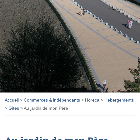
Accueil
>
Commerces & indépendants
>
Horeca
>
Hébergements
>
Gîtes
>
Au jardin de mon Père