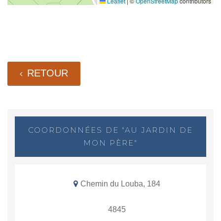
Leaflet
|
©
OpenStreetMap
contributors
RETOUR
COORDONNÉES DE "AU JARDIN DE
MON PÈRE"
Chemin du Louba, 184
4845