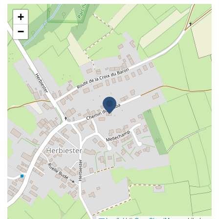
Au jardin de mon Père
+
−