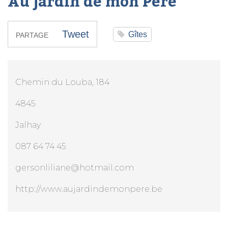
Au jardin de mon Père
Tweet
Gîtes
PARTAGE
Chemin du Louba, 184
4845
Jalhay
087 64 74 45
gersonliliane@hotmail.com
http://www.aujardindemonpere.be