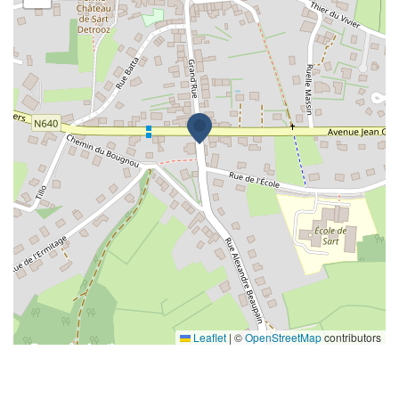
Leaflet
|
©
OpenStreetMap
contributors