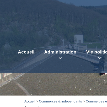
Accueil
Administration
Vie polit
Accueil
>
Commerces & indépendants
>
Commerces et