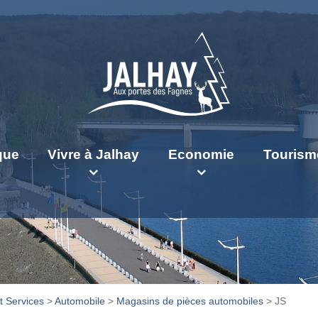
ique
Vivre à Jalhay
Economie
Tourism
 Services
>
Automobile
>
Magasins de pièces automobiles
>
JS