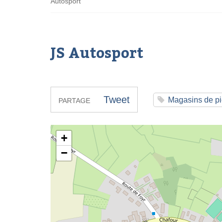
Autosport
JS Autosport
Tweet
Magasins de pi
PARTAGE
JS Autosport
+
−