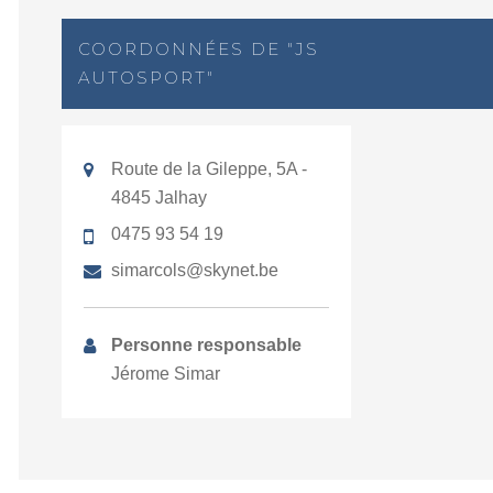
COORDONNÉES DE "JS
AUTOSPORT"
Route de la Gileppe, 5A -
4845 Jalhay
0475 93 54 19
simarcols@skynet.be
Personne responsable
Jérome Simar