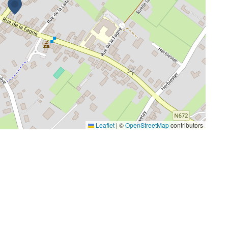
Leaflet
|
©
OpenStreetMap
contributors