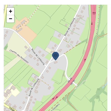
JT Cars
+
−