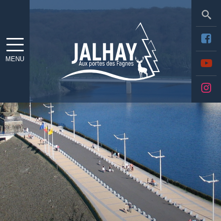
Sea
MENU