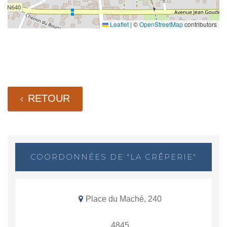
Leaflet
|
©
OpenStreetMap
contributors
RETOUR
COORDONNÉES DE "LA CRÊPERIE"
Place du Maché, 240
4845