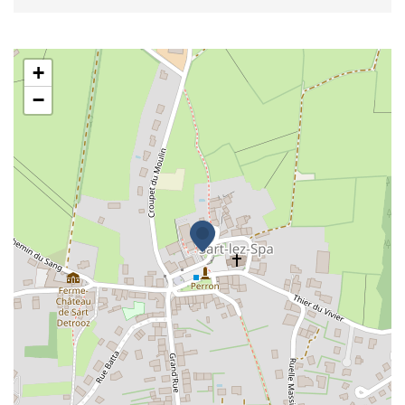
La Crêperie
+
−