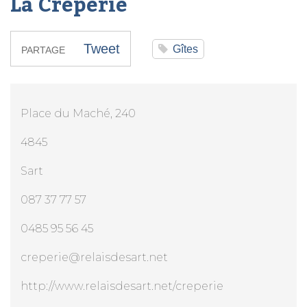
La Crêperie
Tweet
Gîtes
PARTAGE
Place du Maché, 240
4845
Sart
087 37 77 57
0485 95 56 45
creperie@relaisdesart.net
http://www.relaisdesart.net/creperie