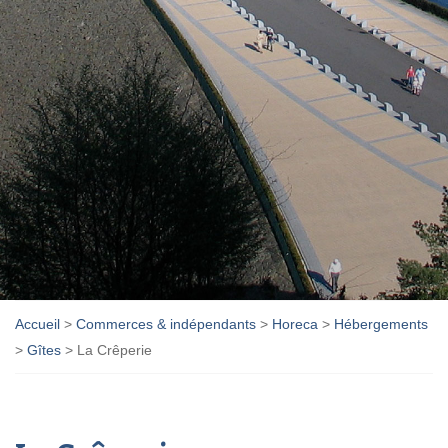
Accueil
>
Commerces & indépendants
>
Horeca
>
Hébergements
>
Gîtes
>
La Crêperie