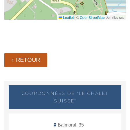
Leaflet
|
©
OpenStreetMap
contributors
RETOUR
COORDONNÉES DE "LE CHALET
SUISSE"
Balmoral, 35