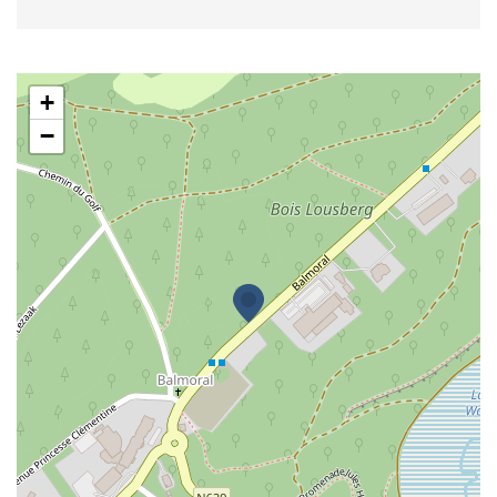
Le Chalet Suisse
+
−