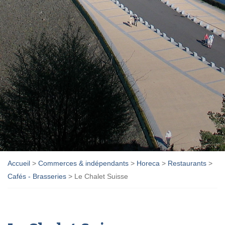
Accueil
>
Commerces & indépendants
>
Horeca
>
Restaurants
>
Cafés - Brasseries
>
Le Chalet Suisse