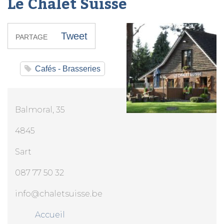
Le Chalet Suisse
Tweet
PARTAGE
Cafés - Brasseries
Balmoral, 35
4845
Sart
087 77 50 32
info@chaletsuisse.be
Accueil