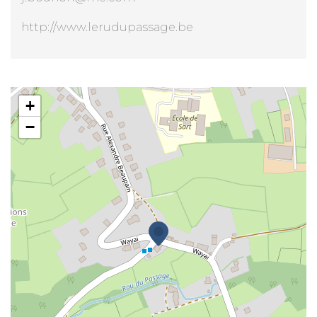
http://www.lerudupassage.be
Le Ru du Passage
+
−