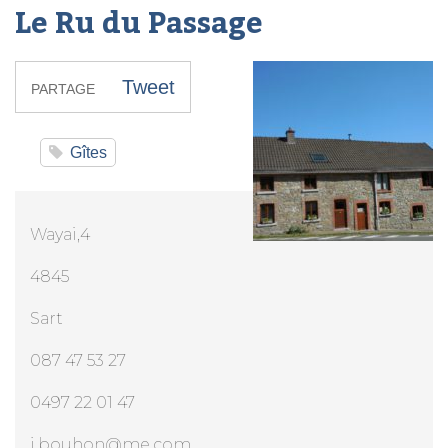
Le Ru du Passage
Tweet
PARTAGE
Gîtes
Wayai,4
4845
Sart
087 47 53 27
0497 22 01 47
j.bouhon@me.com