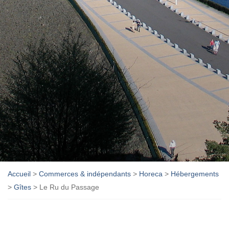
Accueil
>
Commerces & indépendants
>
Horeca
>
Hébergements
>
Gîtes
>
Le Ru du Passage