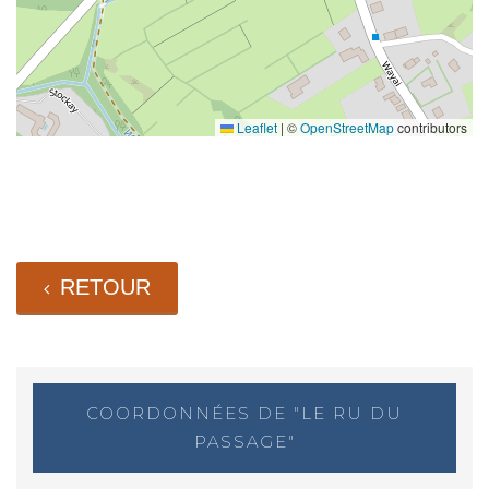
Leaflet
|
©
OpenStreetMap
contributors
RETOUR
COORDONNÉES DE "LE RU DU
PASSAGE"