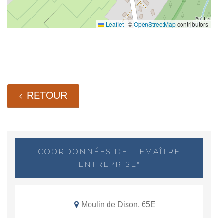
Leaflet
|
©
OpenStreetMap
contributors
RETOUR
COORDONNÉES DE "LEMAÎTRE
ENTREPRISE"
Moulin de Dison, 65E