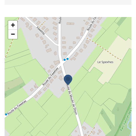
Lemaître Entreprise
+
−