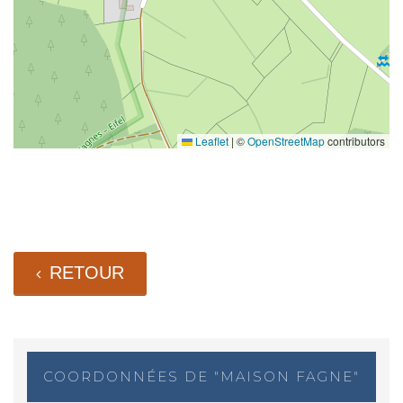
Leaflet
|
©
OpenStreetMap
contributors
RETOUR
COORDONNÉES DE "MAISON FAGNE"