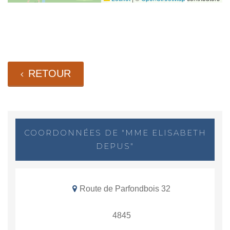
RETOUR
COORDONNÉES DE "MME ELISABETH
DEPUS"
Route de Parfondbois 32
4845