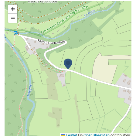
Mme Elisabeth Depus
+
−
Leaflet
|
©
OpenStreetMap
contributors