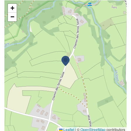
Mme Elisabeth Linon
+
−
Leaflet
|
©
OpenStreetMap
contributors