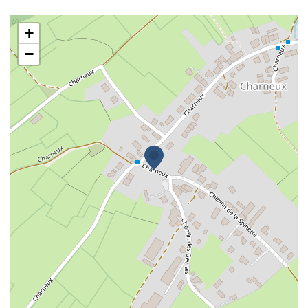
Mme Nathalie Huveneers
+
−