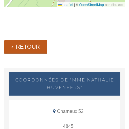
Leaflet
|
©
OpenStreetMap
contributors
RETOUR
COORDONNÉES DE "MME NATHALIE
HUVENEERS"
Charneux 52
4845