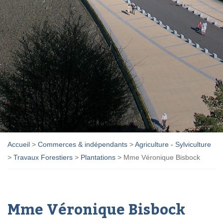
Accueil
>
Commerces & indépendants
>
Agriculture - Sylviculture
>
Travaux Forestiers
>
Plantations
>
Mme Véronique Bisbock
Mme Véronique Bisbock