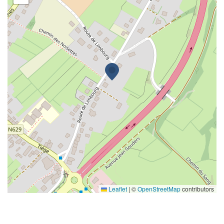
Leaflet
|
©
OpenStreetMap
contributors