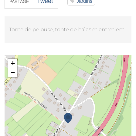
Tweet
Jardins
PARTAGE
Tonte de pelouse, tonte de haies et entretient.
Mme Véronique Bisbock
+
−