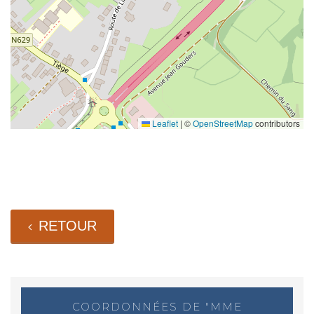
Leaflet
|
©
OpenStreetMap
contributors
RETOUR
COORDONNÉES DE "MME