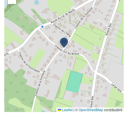
Leaflet
|
©
OpenStreetMap
contributors