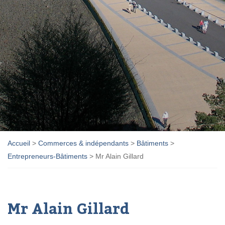
Accueil
>
Commerces & indépendants
>
Bâtiments
>
Entrepreneurs-Bâtiments
>
Mr Alain Gillard
Mr Alain Gillard