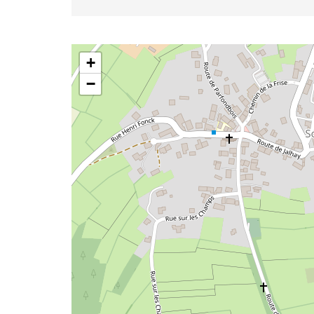
Mr Damien Servais
+
−