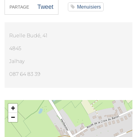
Tweet
Menuisiers
PARTAGE
Ruelle Budé, 41
4845
Jalhay
087 64 83 39
Mr Eric Reyniers
+
−