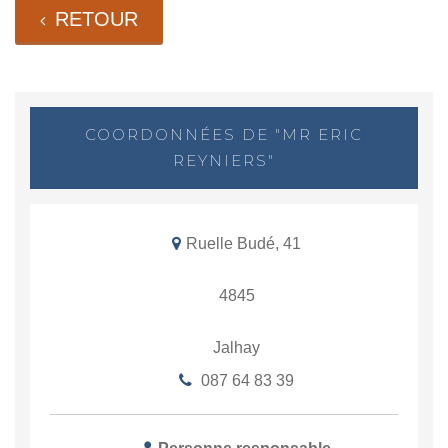
RETOUR
COORDONNÉES DE "MR ERIC
REYNIERS"
Ruelle Budé, 41
4845
Jalhay
087 64 83 39