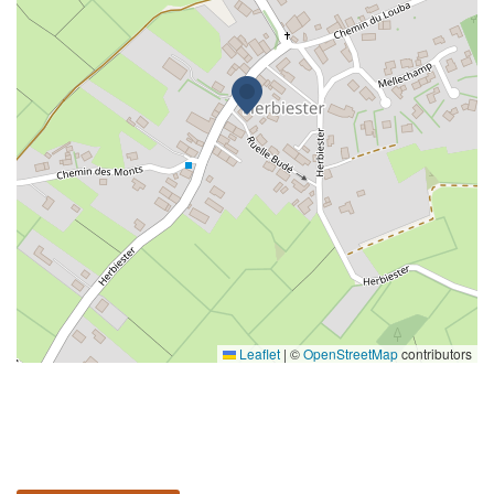
Leaflet
|
©
OpenStreetMap
contributors