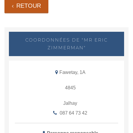
RETOUR
COORDONNÉES DE "MR ERIC
ZIMMERMAN"
Fawetay, 1A
4845
Jalhay
087 64 73 42