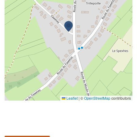
Leaflet
|
©
OpenStreetMap
contributors