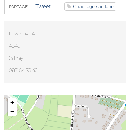
Tweet
Chauffage-sanitaire
PARTAGE
Fawetay, 1A
4845
Jalhay
087 64 73 42
Mr Eric Zimmerman
+
−