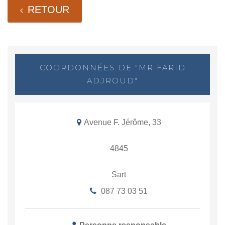
RETOUR
COORDONNÉES DE "MR FARID
ADJROUD"
Avenue F. Jérôme, 33
4845
Sart
087 73 03 51