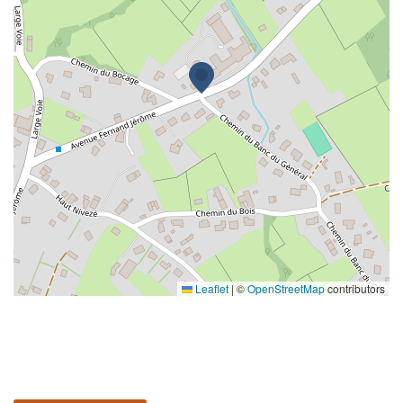
Leaflet
|
©
OpenStreetMap
contributors