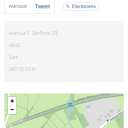
Tweet
Electriciens
PARTAGE
Avenue F. Jérôme, 33
4845
Sart
087 73 03 51
Mr Farid Adjroud
+
−