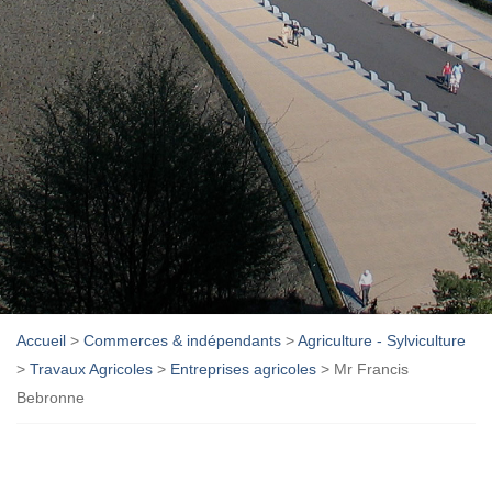
Accueil
>
Commerces & indépendants
>
Agriculture - Sylviculture
>
Travaux Agricoles
>
Entreprises agricoles
>
Mr Francis
Bebronne