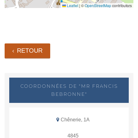
Leaflet
|
©
OpenStreetMap
contributors
RETOUR
COORDONNÉES DE "MR FRANCIS
BEBRONNE"
Chênerie, 1A
4845