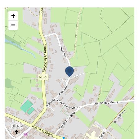
Mr Francis Bebronne
+
−