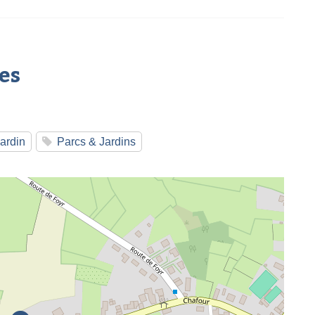
es
jardin
Parcs & Jardins