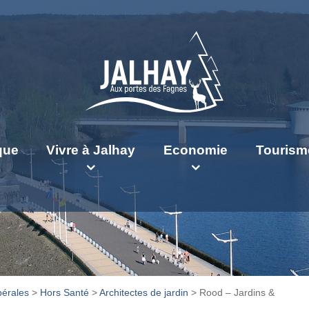
ique
Vivre à Jalhay
Economie
Tourism
bérales
>
Hors Santé
>
Architectes de jardin
>
Rood – Jardins &