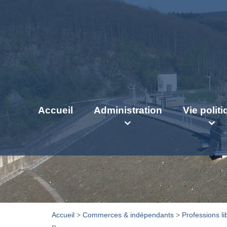
Accueil
Administration
Vie polit
Accueil
>
Commerces & indépendants
>
Professions li