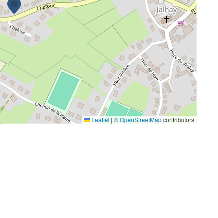
Leaflet
|
©
OpenStreetMap
contributors