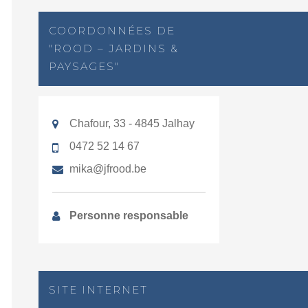
COORDONNÉES DE
"ROOD – JARDINS &
PAYSAGES"
Chafour, 33 - 4845 Jalhay
0472 52 14 67
mika@jfrood.be
Personne responsable
SITE INTERNET