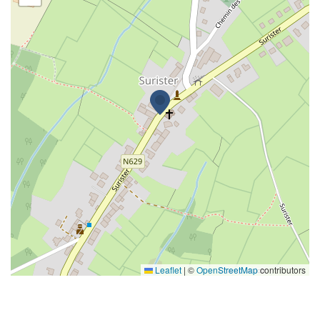
Leaflet
|
©
OpenStreetMap
contributors