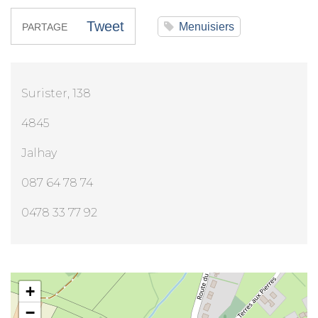
Tweet
Menuisiers
PARTAGE
Surister, 138
4845
Jalhay
087 64 78 74
0478 33 77 92
Mr Jöel Lechanteur
+
−