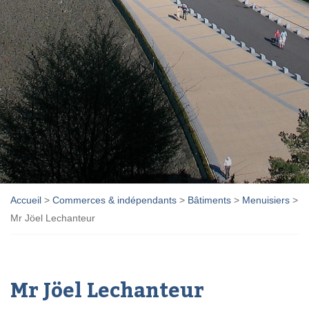
Accueil
>
Commerces & indépendants
>
Bâtiments
>
Menuisiers
>
Mr Jöel Lechanteur
Mr Jöel Lechanteur