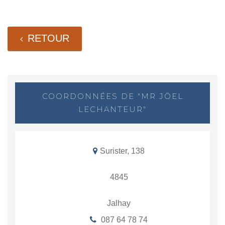
RETOUR
COORDONNÉES DE "MR JÖEL
LECHANTEUR"
Surister, 138
4845
Jalhay
087 64 78 74