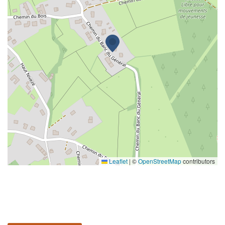
Leaflet
|
©
OpenStreetMap
contributors