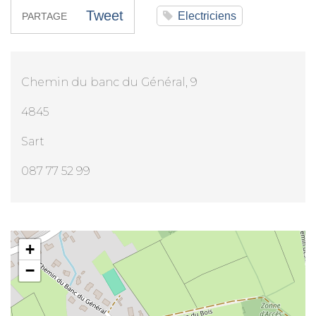
Tweet
Electriciens
PARTAGE
Chemin du banc du Général, 9
4845
Sart
087 77 52 99
Mr Julien Chamberland
+
−