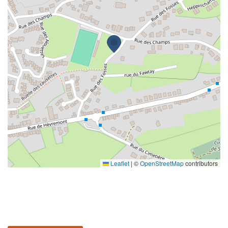
Leaflet
|
©
OpenStreetMap
contributors