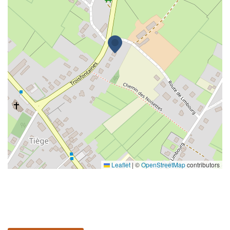
Leaflet
|
©
OpenStreetMap
contributors