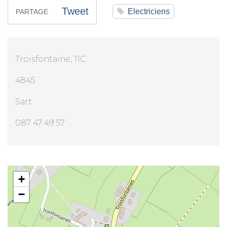
Tweet
Electriciens
PARTAGE
Troisfontaine, 11C
4845
Sart
087 47 49 57
Mr Philippe Adam
+
−