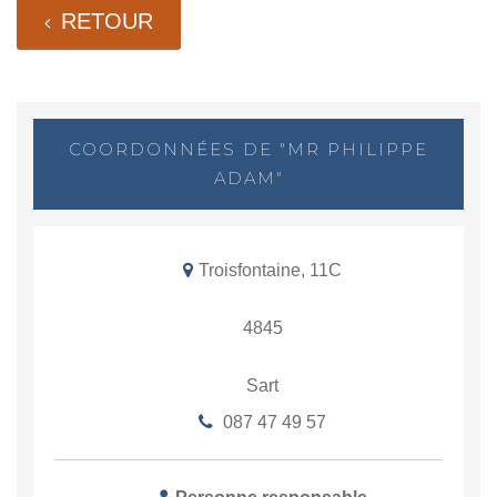
RETOUR
COORDONNÉES DE "MR PHILIPPE
ADAM"
Troisfontaine, 11C
4845
Sart
087 47 49 57