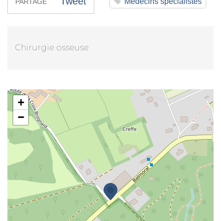
Tweet
Médecins spécialistes
PARTAGE
Chirurgie osseuse
Mr Raphaël Bran
+
−