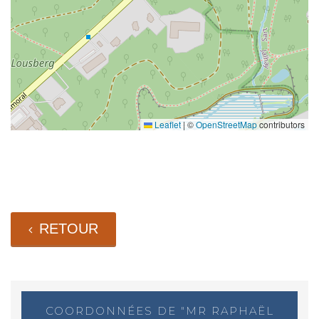
Leaflet
|
©
OpenStreetMap
contributors
RETOUR
COORDONNÉES DE "MR RAPHAËL