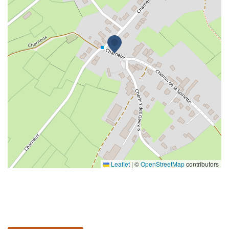
Leaflet
|
©
OpenStreetMap
contributors