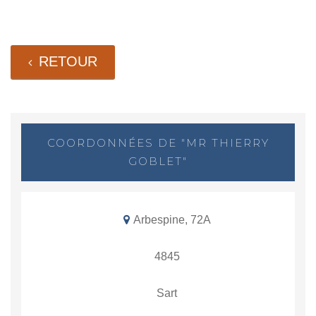
RETOUR
COORDONNÉES DE "MR THIERRY
GOBLET"
Arbespine, 72A
4845
Sart