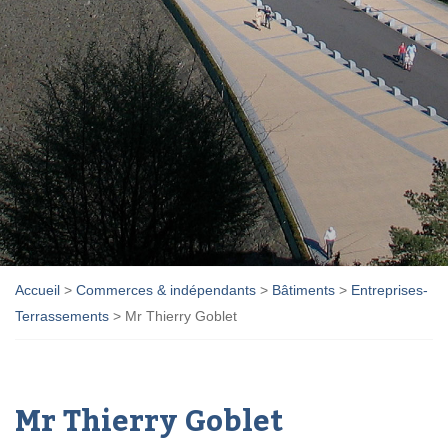
Accueil
>
Commerces & indépendants
>
Bâtiments
>
Entreprises-
Terrassements
>
Mr Thierry Goblet
Mr Thierry Goblet