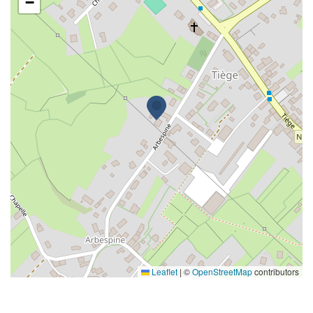
−
Leaflet
|
©
OpenStreetMap
contributors