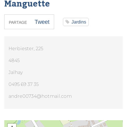
Manguette
Tweet
Jardins
PARTAGE
Herbiester, 225
4845
Jalhay
0495 69 37 35
andre00734@hotmail.com
Parcs et Jardins Mr André Manguette