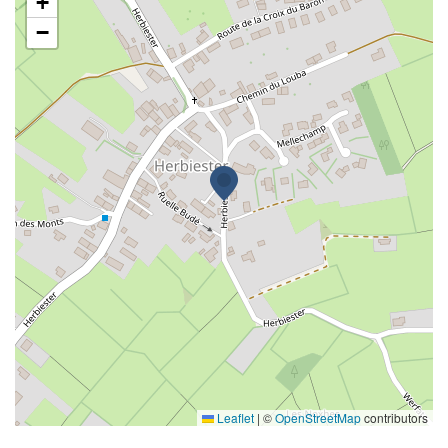
+
−
Leaflet
|
©
OpenStreetMap
contributors