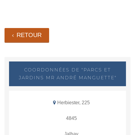
RETOUR
COORDONNÉES DE "PARCS ET
JARDINS MR ANDRÉ MANGUETTE"
Herbiester, 225
4845
Jalhay