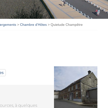
ergements
>
Chambre d'Hôtes
>
Quietude Champêtre
es
sources, à quelques