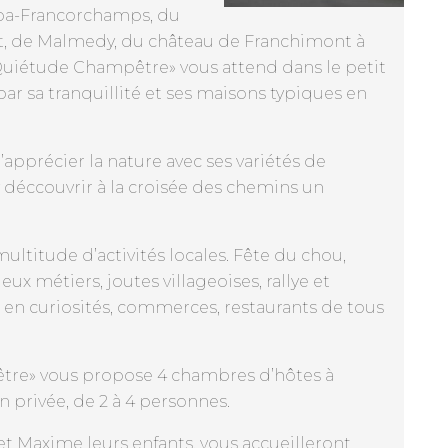
Spa-Francorchamps, du
lot, de Malmedy, du château de Franchimont à
 «Quiétude Champêtre» vous attend dans le petit
 par sa tranquillité et ses maisons typiques en
’apprécier la nature avec ses variétés de
’y déccouvrir à la croisée des chemins un
ultitude d’activités locales. Fête du chou,
eux métiers, joutes villageoises, rallye et
 en curiosités, commerces, restaurants de tous
tre» vous propose 4 chambres d’hôtes à
 privée, de 2 à 4 personnes.
et Maxime leurs enfants, vous accueilleront