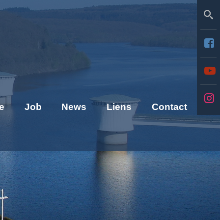
Se
e
Job
News
Liens
Contact