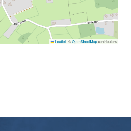
Leaflet
|
©
OpenStreetMap
contributors