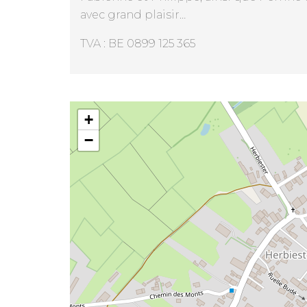
avec grand plaisir…
TVA : BE 0899 125 365
Quietude Champêtre
+
−