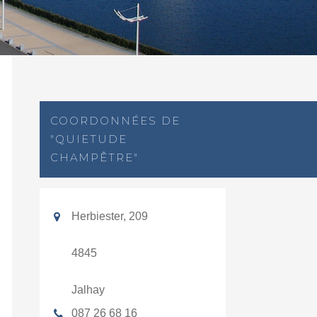
COORDONNÉES DE
"QUIETUDE
CHAMPÊTRE"
Herbiester, 209
4845
Jalhay
087 26 68 16