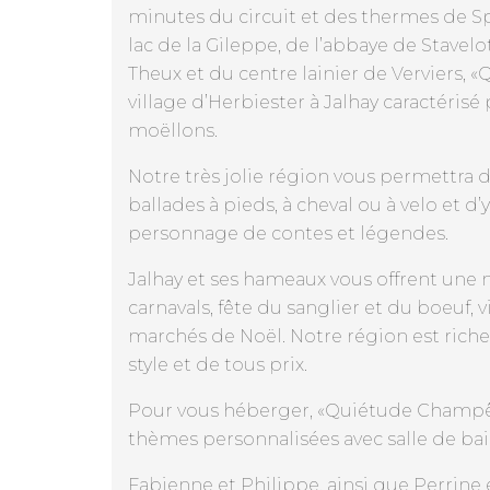
minutes du circuit et des thermes de 
lac de la Gileppe, de l’abbaye de Stave
Theux et du centre lainier de Verviers,
village d’Herbiester à Jalhay caractérisé
moëllons.
Notre très jolie région vous permettra d
ballades à pieds, à cheval ou à velo et d
personnage de contes et légendes.
Jalhay et ses hameaux vous offrent une m
carnavals, fête du sanglier et du boeuf, vi
marchés de Noël. Notre région est riche
style et de tous prix.
Pour vous héberger, «Quiétude Champê
thèmes personnalisées avec salle de bain
Fabienne et Philippe, ainsi que Perrine 