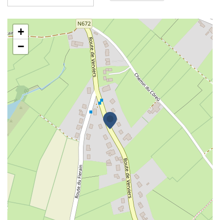
SLR Auto
+
−