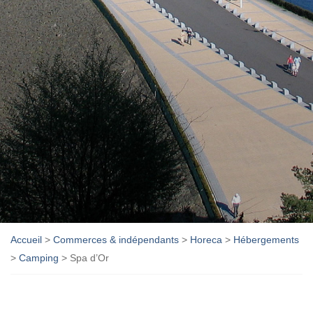
Accueil
>
Commerces & indépendants
>
Horeca
>
Hébergements
>
Camping
>
Spa d’Or