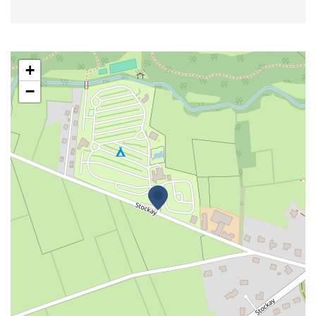
Spa d’Or
+
−