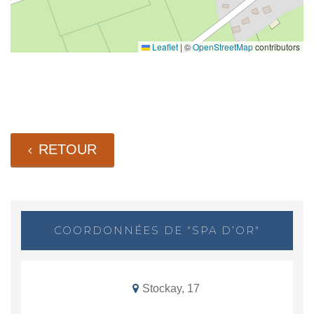
Leaflet
|
©
OpenStreetMap
contributors
RETOUR
COORDONNÉES DE "SPA D’OR"
Stockay, 17